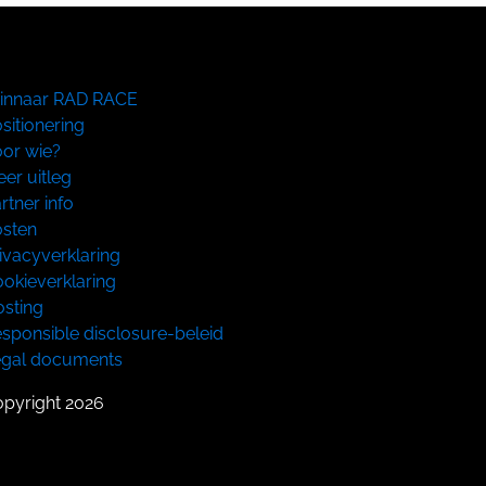
innaar RAD RACE
sitionering
or wie?
er uitleg
rtner info
sten
ivacyverklaring
okieverklaring
sting
sponsible disclosure-beleid
egal documents
pyright 2026