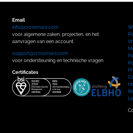
Email
info@crossmarx.com
W
voor algemene zaken, projecten, en het
Po
aanvragen van een account
Vo
Me
support@crossmarx.com
Pa
voor ondersteuning en technische vragen
Ko
Pr
Certificates
Co
Ho
Re
L
Co