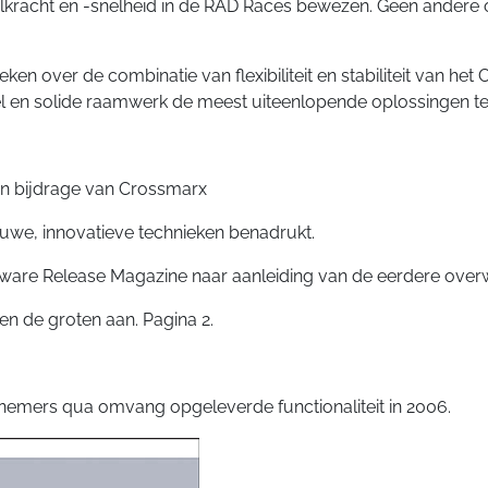
lkracht en -snelheid in de RAD Races bewezen. Geen andere o
en over de combinatie van flexibiliteit en stabiliteit van het
el en solide raamwerk de meest uiteenlopende oplossingen te r
n bijdrage van Crossmarx
uwe, innovatieve technieken benadrukt.
tware Release Magazine naar aanleiding van de eerdere over
len de groten aan. Pagina 2.
nemers qua omvang opgeleverde functionaliteit in 2006.