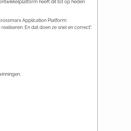
ntwikkelplatform heeft dit tot op heden
 Crossmarx Application Platform:
ealiseren. En dat doen ze snel en correct".
winningen.