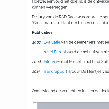
Hoewel eenvoud het doel is, is de ontwikke
kunnen weerleggen.
De jury van de RAD Race was vooral te sprek
"Crossmarx is in staat om binnen een stabi
Publicaties
2007
.
Evaluatie
van de deelnemers met ee
In
Het Parool
werd de het nut van nie
2008
Interview
met Michel in het blad Sof
2015
Trendrapport
Trouw. De kleintjes val
Onderstaand de verschillen tussen de deel