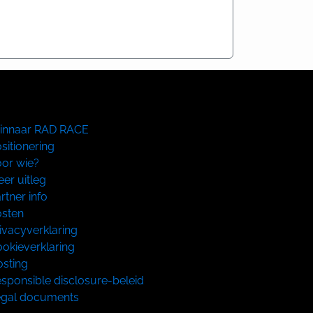
innaar RAD RACE
sitionering
or wie?
er uitleg
rtner info
sten
ivacyverklaring
okieverklaring
sting
sponsible disclosure-beleid
egal documents