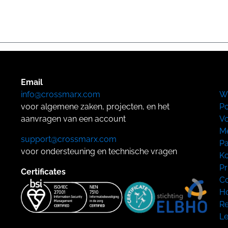
Email
info@crossmarx.com
W
voor algemene zaken, projecten, en het
Po
aanvragen van een account
Vo
Me
support@crossmarx.com
Pa
voor ondersteuning en technische vragen
Ko
Pr
Certificates
Co
Ho
Re
L