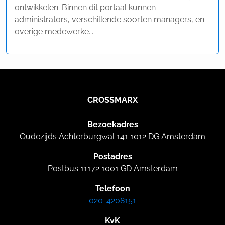
ontwikkelen. Binnen dit portaal kunnen
administrators, verschillende soorten managers, en
overige medewerke...
CROSSMARX
Bezoekadres
Oudezijds Achterburgwal 141 1012 DG Amsterdam
Postadres
Postbus 11172 1001 GD Amsterdam
Telefoon
020-4208151
KvK